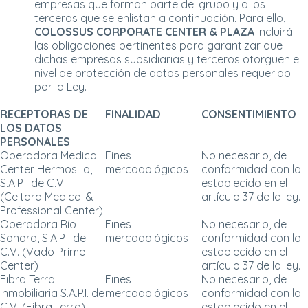
empresas que forman parte del grupo y a los
terceros que se enlistan a continuación. Para ello,
COLOSSUS CORPORATE CENTER & PLAZA
incluirá
las obligaciones pertinentes para garantizar que
dichas empresas subsidiarias y terceros otorguen el
nivel de protección de datos personales requerido
por la Ley.
RECEPTORAS DE
FINALIDAD
CONSENTIMIENTO
LOS DATOS
PERSONALES
Operadora Medical
Fines
No necesario, de
Center Hermosillo,
mercadológicos
conformidad con lo
S.A.P.I. de C.V.
establecido en el
(Celtara Medical &
artículo 37 de la ley.
Professional Center)
Operadora Río
Fines
No necesario, de
Sonora, S.A.P.I. de
mercadológicos
conformidad con lo
C.V. (Vado Prime
establecido en el
Center)
artículo 37 de la ley.
Fibra Terra
Fines
No necesario, de
Inmobiliaria S.A.P.I. de
mercadológicos
conformidad con lo
C.V. (Fibra Terra)
establecido en el