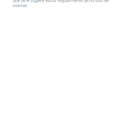
que se le sugiere visitar regularmente dicho sitio de
internet.
LOS CREADORES DE: